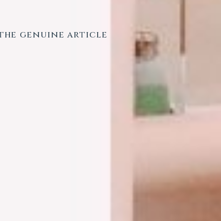
べる様々な
、
ting point
。
をお届けします。
ア講座を開催中です。
he genuine article