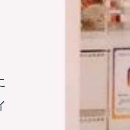
ーク
た
、
。
ィ
っすぐ。
出発点