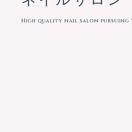
あなたの目標、目的に合わせて選
サロンで人気のカラーを中心に
Genuine pursuit is the star
カリキュラムをご用意しています
感性に応えるニュアンスカラー
ご自宅でできるネイル＆ハンドケ
High quality nail salon pursuing t