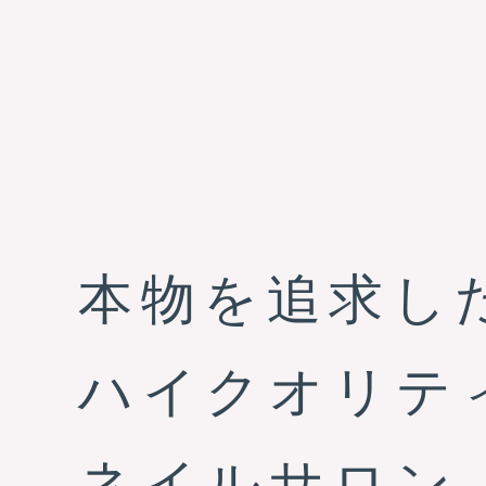
ネイルズユニ
本物を追求し
目指したのは
夢へまっすぐ
すべては
セルフネイル
ハイクオリテ
超速乾。
目的に合わせたプランで、夢へま
本物の追求が
ネイルズユニークカレッジでは
アカデミー
ネイルサロン